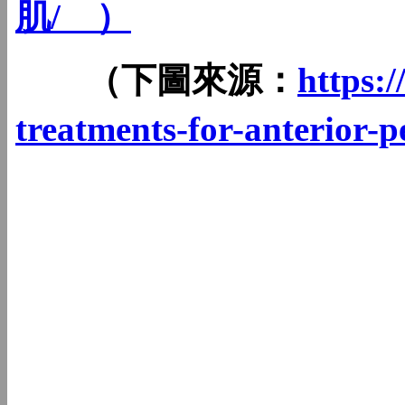
肌/ ）
（下圖來源：
https:
treatments-for-anterior-p