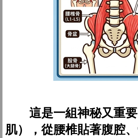
這是一組神秘又重要的
肌），從腰椎貼著腹腔、