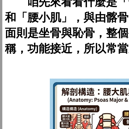
咱先來看看什麼是「髂
和「腰小肌」，與由髂骨
面則是坐骨與恥骨，整個
稱，功能接近，所以常當