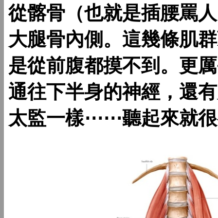
從髂骨（也就是插腰罵人
大腿骨內側。這幾條肌群
是從前腹都摸不到。更厲
通往下半身的神經，還有
太監一樣⋯⋯聽起來就很