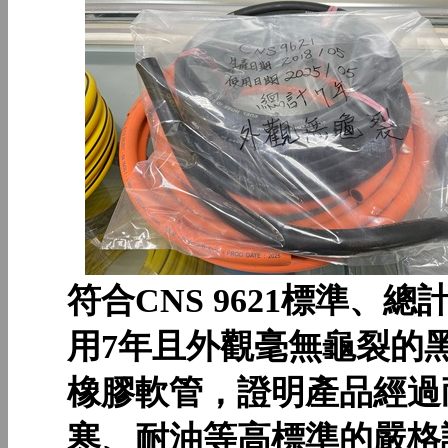
符合CNS 9621標準、總
用7年且外觀毫無龜裂的
橡膠軟管，證明產品經過
寒、耐油等高標準的嚴格