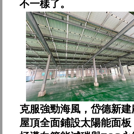
不一樣了。
克服強勁海風，岱德新建
屋頂全面鋪設太陽能面板