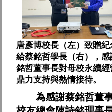
唐彥博校長（左）致贈紀
給蔡銘哲學長（右），感
銘哲董事長對母校永續經
鼎力支持與熱情接待。
為感謝蔡銘哲董事
校友總會陳詩銘理事