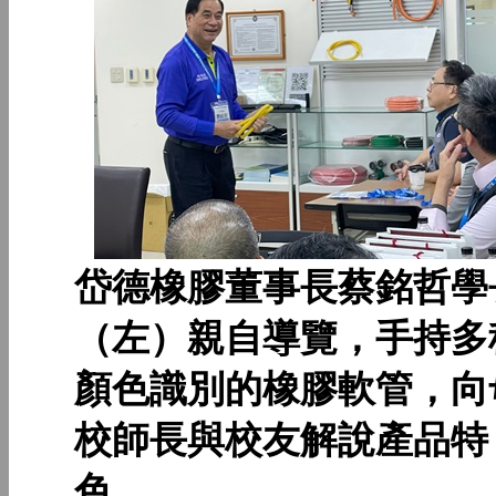
岱德橡膠董事長蔡銘哲學
（左）親自導覽，手持多
顏色識別的橡膠軟管，向
校師長與校友解說產品特
色。