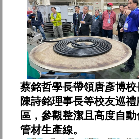
蔡銘哲學長帶領唐彥博校
陳詩銘理事長等校友巡禮
區，參觀整潔且高度自動
管材生產線。