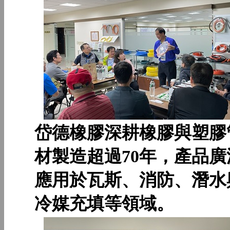
岱德橡膠深耕橡膠與塑膠
材製造超過70年，產品廣
應用於瓦斯、消防、潛水
冷媒充填等領域。