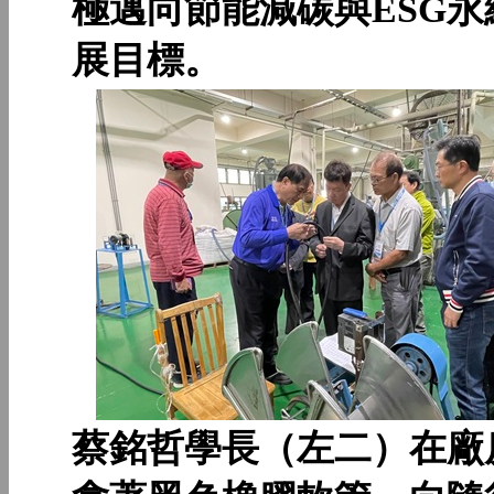
極邁向節能減碳與ESG永
展目標。
蔡銘哲學長（左二）在廠