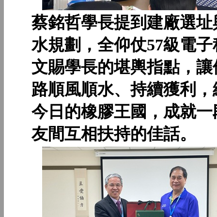
蔡銘哲學長提到建廠選址
水規劃，全仰仗57級電子
文賜學長的堪輿指點，讓
路順風順水、持續獲利，
今日的橡膠王國，成就一
友間互相扶持的佳話。