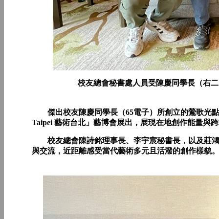
校友總會秘書處人員受陳慶同學長（右二）邀請
傑出校友陳慶同學長（65電子）所創立的鶯歌光點美
Taipei 藝術台北」藝博會展出，展現在地創作能量
校友總會陳詩銘理事長、李宇宸秘書長，以及莊鴻偉
與交流，近距離感受當代藝術多元且活潑的創作樣貌