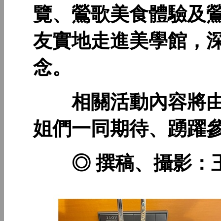
覽、鶯歌美食體驗及
友實地走進美學館，
念。
相關活動內容將由
姐們一同期待、踴躍
◎ 撰稿、攝影：王