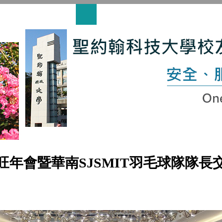
3旺年會暨華南SJSMIT羽毛球隊隊