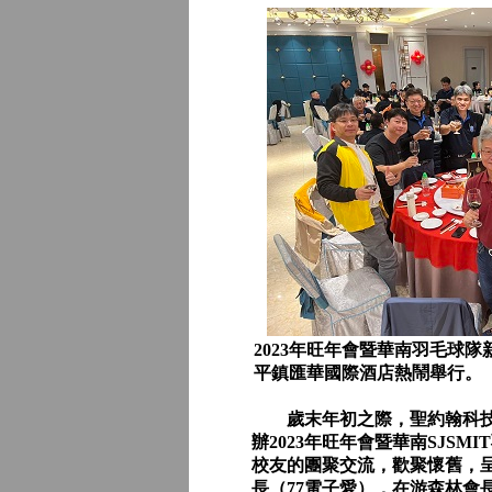
2023年旺年會暨華南羽毛球
平鎮匯華國際酒店熱鬧舉行。
歲末年初之際，聖約翰科技大
辦2023年旺年會暨華南SJS
校友的團聚交流，歡聚懷舊，
長（77電子愛），在游森林會