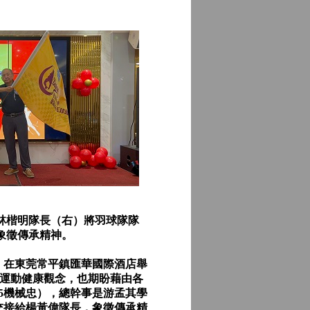
林楷明隊長（右）將羽球隊隊
象徵傳承精神。
）在東莞常平鎮匯華國際酒店舉
倡導運動健康觀念，也期盼藉由各
5機械忠），總幹事是游孟其學
旗交接給楊黃偉隊長，象徵傳承精