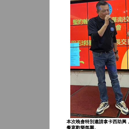
本次晚會特別邀請拿卡西助興
餐宴歡樂氛圍。