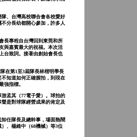
隊、台灣高校聯合會各校愛好
屬不分長幼都開心參加，許多人
會長專程自台灣回到東莞和所
校友與嘉賓最大的祝福。本次活
上台致詞。接著由創始會長也
隊在第1至3屆隊長林楷明學長
從不知道如何正確握拍，到現在
最強指標。
游孟其（77電子愛）。球拍的
掌聲是對球隊經營成果的肯定及
卸任隊長及總幹事，場面熱鬧
）、楊維中（68機械）等3位