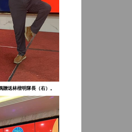
偶贈送林楷明隊長（右）。