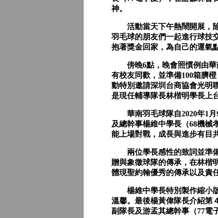
神。
活動當天下午熱鬧開展，除了
羽毛球的朋友們一起進行球技
抱著獎金回家，為自己的運氣
傍晚6點，晚會照慣例由華南
有校友同歡，並準備100箱臍
動特別邀請深圳台商協會光明
是現任輔導隊長林楷明學長上
華南羽毛球隊自2020年1月
及總幹事楊維中學長（68機
能上場對戰，成長與進步有目
兩位學長感性的致詞並準備了
贈與象徵球隊的傳承，在林楷
體現聖約翰優秀的傳承以及責
楊維中學長特別製作縮小版人
溫馨。最後楊黃偉隊長介紹第４
副隊長及游孟其總幹事（77電