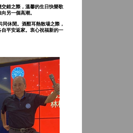
交錯之際，溫馨的生日快樂歌
推向另一個高潮。
共同休閒。酒酣耳熱散場之際，
各自平安返家。衷心祝福新的一