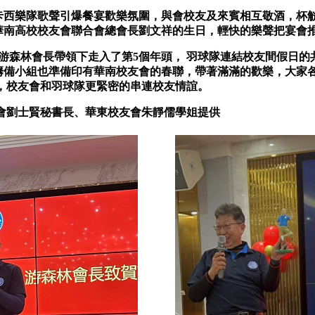
樂隊歌聲引爆餐宴歡樂氛圍，與會校友及來賓相互敬酒，杯觥
華南高校校友會聯合會總會長劉文祥的生日，輕快的樂聲把宴會
森林會長帶領下走入了第5個年頭， 羽球隊連結校友間假日的
籌備小組也準備印有華南校友會的春聯，帶著滿滿的歡樂，大家
，校友會和羽球隊更緊密的串連校友情誼。
劉士賢秘書長、華東校友會朱靜儒學姐提供