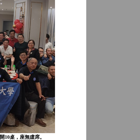
開10桌，座無虛席。