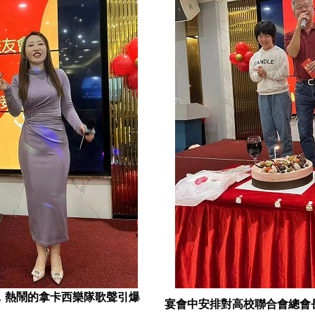
，熱鬧的拿卡西樂隊歌聲引爆
宴會中安排對高校聯合會總會