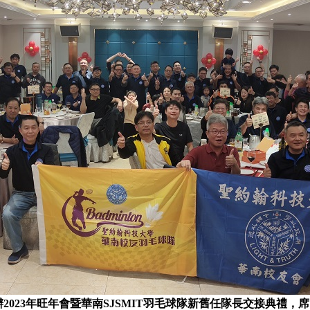
023年旺年會暨華南SJSMIT羽毛球隊新舊任隊長交接典禮，席