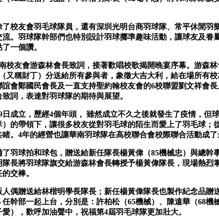
校友會羽毛球隊員，還有深圳光明台商羽球隊、常平休閒羽樂
交流。羽球隊幹部們也特別設計羽球擲準趣味活動，讓球友及眷
點了一個讚。
校友會游森林會長致詞，接著歡唱校歌揭開晚宴序幕。游森林
橙（又稱財丁）分送給所有參與者，象徵大吉大利，給在場所有
聯誼會鄭國民會長及一直支持聖約翰校友會的6校聯盟劉文祥會長
台致詞，表達對羽球隊的期待與展望。
9日成立，歷經4個年頭， 雖然成立不久之後就發生了疫情，但球
械孝）的帶領下，讓很多校友從對羽毛球的陌生而愛上了羽毛球；
共睹。4年的經營也讓華南羽球隊在高校聯合會校際聯合活動成了
羽球拍和球包，贈送給新任隊長楊黃偉（85機械忠）與總幹事
明隊長將羽球隊旗交給游森林會長轉授予楊黃偉隊長，現場熱烈
任的交棒。
偶贈送給林楷明學長隊長；新任楊黃偉隊長也製作紀念品贈送
任幹部一起上台，分別是：許柏松（65機械）、陳遠華（68機械
子愛），歡呼加油聲中，祝福第4屆羽毛球隊更加壯大。