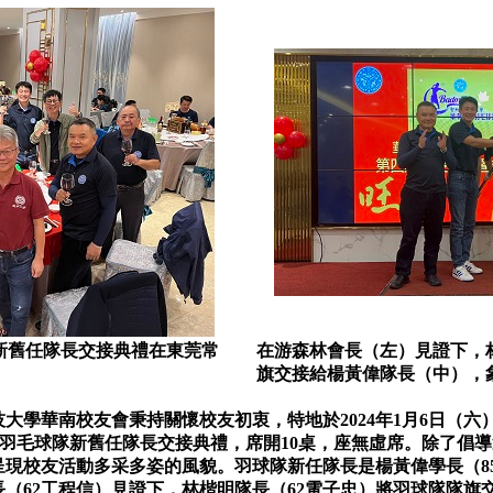
隊新舊任隊長交接典禮在東莞常
在游森林會長（左）見證下，
旗交接給楊黃偉隊長（中），
學華南校友會秉持關懷校友初衷，特地於2024年1月6日（六
MIT羽毛球隊新舊任隊長交接典禮，席開10桌，座無虛席。除了
呈現校友活動多采多姿的風貌。羽球隊新任隊長是楊黃偉學長（8
長（62工程信）見證下，林楷明隊長（62電子忠）將羽球隊隊