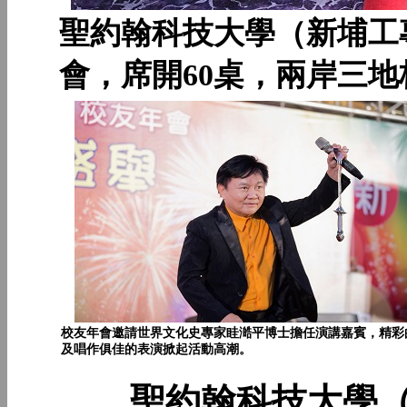
聖約翰科技大學（新埔工專
會，席開60桌，兩岸三
校友年會邀請世界文化史專家眭澔平博士擔任演講嘉賓，精彩
及唱作俱佳的表演掀起活動高潮。
聖約翰科技大學（新