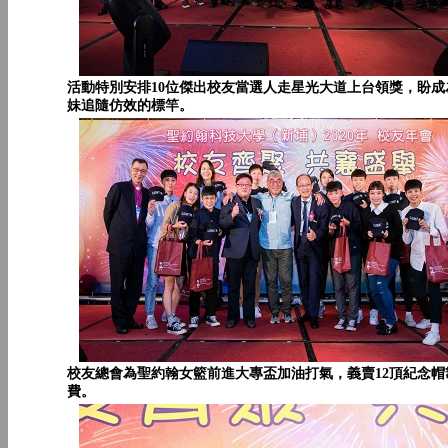
活動特別安排10位傑出校友當選人走星光大道上台領獎，盼成
妹追隨仿效的標竿。
校友總會為聖約翰女籃前進大專盃加油打氣，義賣12頂紀念帽
費。