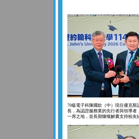
70級電子科陳國欽（中）現任優克斯
長，為認證服務業的先行者與領導者
一席之地，並長期慷慨解囊支持校友