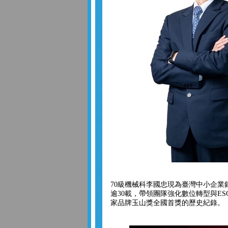
70級機械科李國忠現為臺灣中小企業
逾30載，帶領團隊強化數位轉型與E
家品牌玉山獎全國首獎的歷史紀錄。