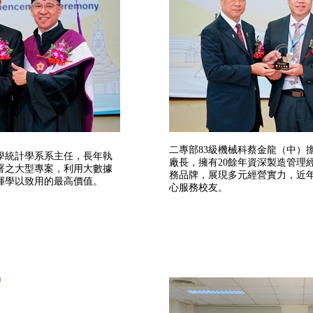
二專部83級機械科蔡金龍（中）
學統計學系系主任，長年執
廠長，擁有20餘年資深製造管理
署之大型專案，利用大數據
務品牌，展現多元經營實力，近
揮學以致用的最高價值。
心服務校友。