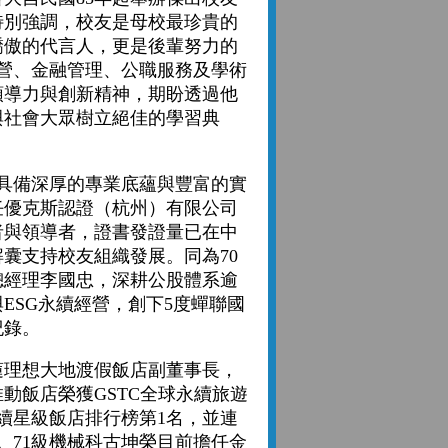
特別強調，校友是母校最珍貴的
驕傲的代言人，更是後輩努力的
營、金融管理、公職服務及學術
領導力與創新精神，期盼透過他
與社會大眾樹立絕佳的學習典
備深厚的專業底蘊與豐富的實
任優克斯認證（杭州）有限公司
者與領導者，證書發證量已在中
囊支持校友組織發展。同為70
總經理李國忠，深耕公股體系逾
ESG永續經營，創下5度蟬聯國
紀錄。
理想大地渡假飯店副董事長，
動飯店榮獲GSTC全球永續旅遊
永續星級飯店排行榜第1名，並連
。71級機械科古坤榮目前擔任金