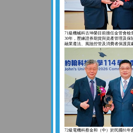
71級機械科古坤榮目前擔任金管會檢
30年，歷練證券期貨與資產管理及保
融業遵法、風險控管及消費者保護貢
72級電機科蔡金和（中）於民國81