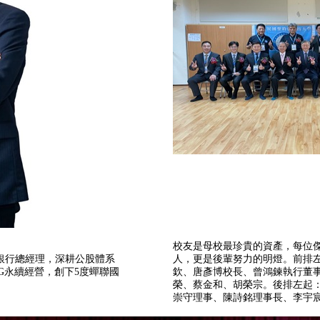
校友是母校最珍貴的資產，每位
銀行總經理，深耕公股體系
人，更是後輩努力的明燈。前排
SG永續經營，創下5度蟬聯國
欽、唐彥博校長、曾鴻鍊執行董
榮、蔡金和、胡榮宗。後排左起
崇守理事、陳詩銘理事長、李宇