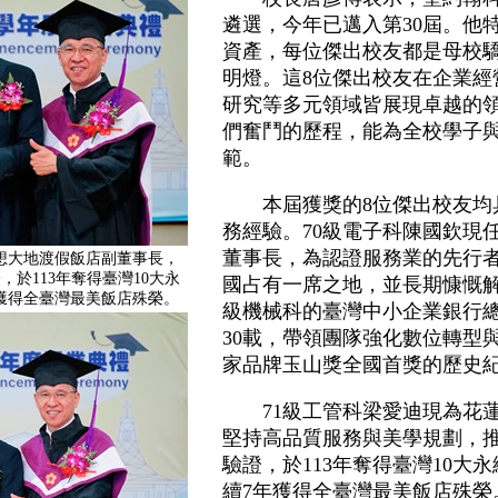
遴選，今年已邁入第30屆。他
資產，每位傑出校友都是母校
明燈。這8位傑出校友在企業經
研究等多元領域皆展現卓越的
們奮鬥的歷程，能為全校學子
範。
本屆獲獎的8位傑出校友均具
務經驗。70級電子科陳國欽現
董事長，為認證服務業的先行
想大地渡假飯店副董事長，
，於113年奪得臺灣10大永
國占有一席之地，並長期慷慨解
獲得全臺灣最美飯店殊榮。
級機械科的臺灣中小企業銀行
30載，帶領團隊強化數位轉型與
家品牌玉山獎全國首獎的歷史
71級工管科梁愛迪現為花蓮
堅持高品質服務與美學規劃，推
驗證，於113年奪得臺灣10大
續7年獲得全臺灣最美飯店殊榮