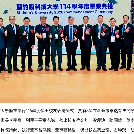
大學隆重舉行115年度傑出校友表揚儀式，共有8位在各領域卓然有成的
秘書長李宇宸、副理事長童志誠、傑出校友蔡金和、梁愛迪、陳國欽、華
事長陳詩銘、執行董事曾鴻鍊、董事蔡銘哲、傑出校友蔡金龍、古坤榮、