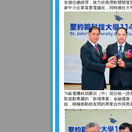
並擔任總經理，致力於商用軟體開發與
家中小企業落實電腦化，同時擔任大
76級電機科胡榮宗（中）現任統一證
取規劃專屬的「新埔專案」金融優惠
組，積極推動校友間的專業合作與異