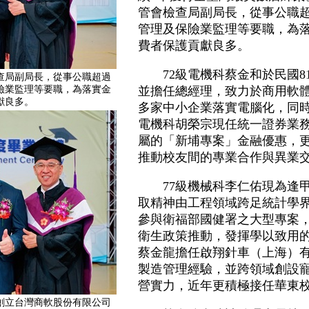
管會檢查局副局長，從事公職超
管理及保險業監理等要職，為
費者保護貢獻良多。
72級電機科蔡金和於民國8
查局副局長，從事公職超過
險業監理等要職，為落實金
並擔任總經理，致力於商用軟體
獻良多。
多家中小企業落實電腦化，同時
電機科胡榮宗現任統一證券業
屬的「新埔專案」金融優惠，
推動校友間的專業合作與異業
77級機械科李仁佑現為逢甲
取精神由工程領域跨足統計學
參與衛福部國健署之大型專案
衛生政策推動，發揮學以致用的
蔡金龍擔任啟翔針車（上海）有
製造管理經驗，並跨領域創設
營實力，近年更積極接任華東
年創立台灣商軟股份有限公司