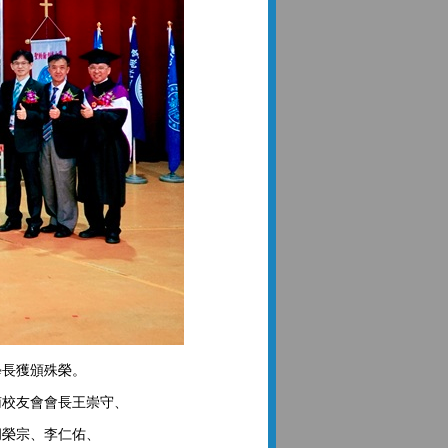
學長獲頒殊榮。
南校友會會長王崇守、
胡榮宗、李仁佑、