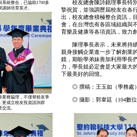
校友總會陳詩銘理事長特別向
系統整合，已協助1700多
學講師培育英才。
摯祝賀，並強調歷屆校友在各
出，校友總會積極整合資訊，
會，在台灣也有各區域組織與
育樂及健康等各項資訊，致力
陳理事長表示，未來將持續
親身接觸企業進一步了解創業
鏡，期盼學弟妹善加利用學長
力，學長姐必定會是大家最大
下最美好的回憶。
◎ 撰稿：王玉如（學務處
券業務協理，不僅替校友爭
◎ 攝影：郭韋廷（104數
，更成立校友投資諮詢群
業交流。