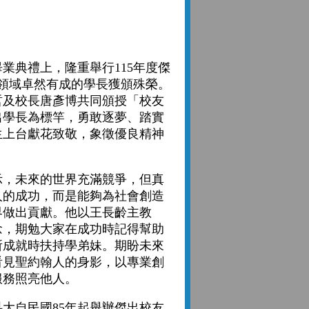
典禮上，隆重舉行115年度傑
領域卓然有成的學長獲頒殊榮。
哲及校長唐彥博共同頒授「校友
出學長為標竿，勇敢逐夢、踏實
生上台獻花致敬，象徵優良精神
，未來的世界充滿競爭，但真
人的成功，而是能夠為社會創造
界做出貢獻。他以王長齡主教
念，期勉大家在成功時記得幫助
所成就時扶持學弟妹。期盼未來
看見聖約翰人的身影，以專業創
服務照亮他人。
自民國85年起舉辦傑出校友