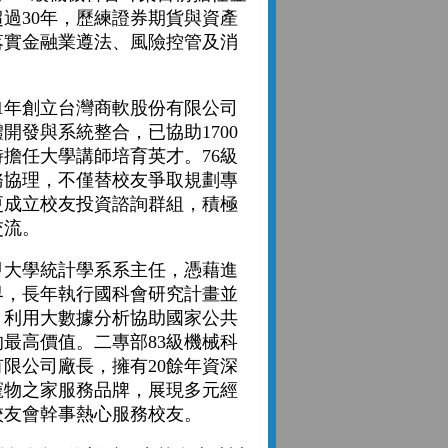
過30年，歷練證券期貨與資產
落實金融業遵法、風險控管及消
1年創立台灣商軟股份有限公司
開發與系統整合，已協助1700
擔任大學講師培育英才。76級
務協理，不僅替校友爭取規劃專
更成立校友投資諮詢群組，積極
交流。
大學統計學系系主任，憑藉進
界，長年執行國科會研究計畫並
，利用大數據分析協助國家公共
最高價值。二專部83級機械科
限公司廠長，擁有20餘年資深
寵物之家服務品牌，展現多元經
校友會幹事熱心服務校友。