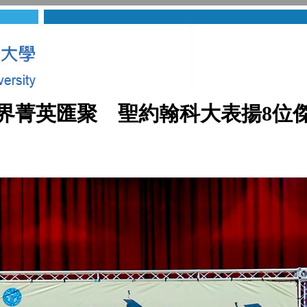
界菁英匯聚 聖約翰科大表揚8位