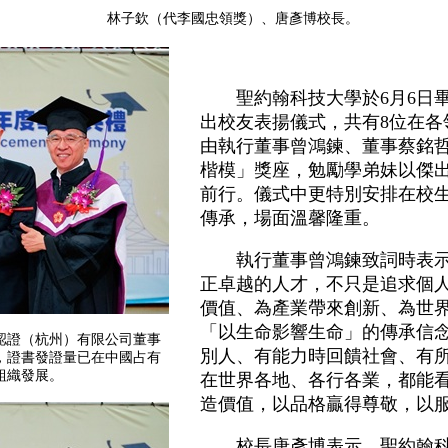
林子欽（代李國忠領獎）、唐彥博校長。
聖約翰科技大學於6月6日畢業
出校友表揚儀式，共有8位在各
由執行董事曾鴻鍊、董事蔡銘
楷模」獎座，勉勵學弟妹以傑
前行。儀式中更特別安排在校
傳承，場面溫馨隆重。
執行董事曾鴻鍊致詞時表示
正卓越的人才，不只是追求個
價值、為產業帶來創新、為世
「以生命影響生命」的傳承信
認證（杭州）有限公司董事
別人、有能力時回饋社會、有
，證書發證量已在中國占有
組織發展。
在世界各地、各行各業，都能
造價值，以品格贏得尊敬，以
校長唐彥博表示，聖約翰科大