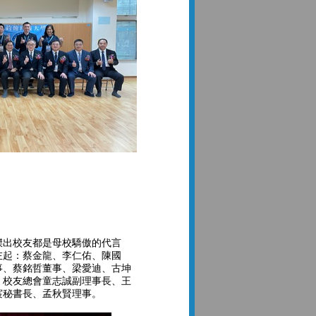
傑出校友都是母校驕傲的代言
左起：蔡金龍、李仁佑、陳國
事、蔡銘哲董事、梁愛迪、古坤
：校友總會童志誠副理事長、王
宸秘書長、孟秋賢理事。