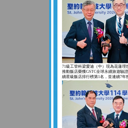
71級工管科梁愛迪（中）現為花蓮理
推動飯店榮獲GSTC全球永續旅遊驗證
續星級飯店排行榜第1名，並連續7年