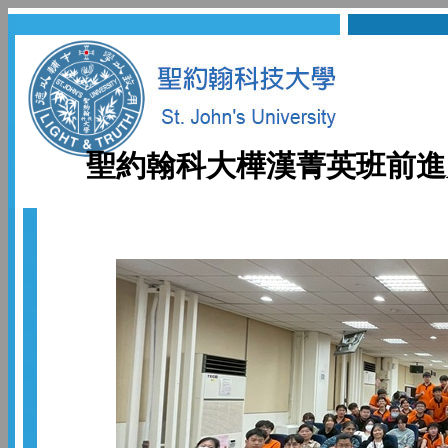
聖約翰科大樺漢菁英班前進