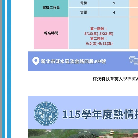
樺漢科技菁英入學專班