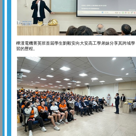
樺漢電機菁英班首屆學生劉毅安向大安高工學弟妹分享其跨域學
習的歷程。