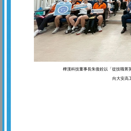
樺漢科技董事長朱復銓以「從技職菁英
向大安高