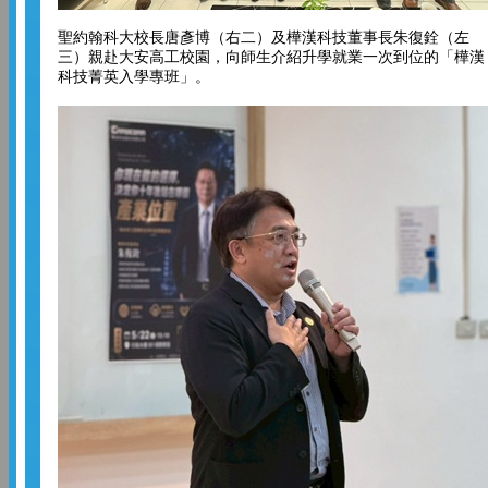
聖約翰科大校長唐彥博（右二）及樺漢科技董事長朱復銓（左
三）親赴大安高工校園，向師生介紹升學就業一次到位的「樺漢
科技菁英入學專班」。