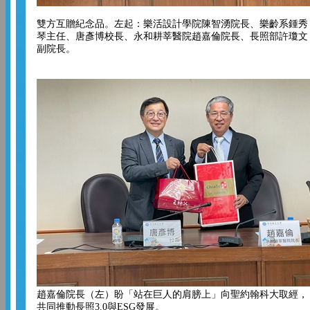
雙方互贈紀念品。左起：樂活設計學院陳智湧院長、樂齡系鍾秀
琴主任、唐彥博校長、永和耕莘醫院趙嘉倫院長、長照部許瓊文
副院長。
趙嘉倫院長（左）盼「站在巨人的肩膀上」向聖約翰科大取經，
共同推動長照3.0與ESG發展。