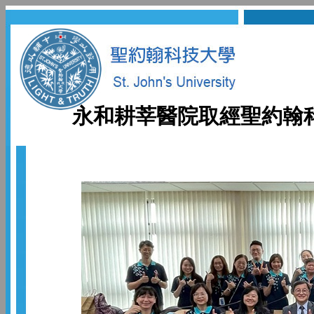
永和耕莘醫院取經聖約翰