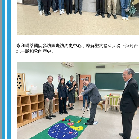
永和耕莘醫院參訪團走訪約史中心，瞭解聖約翰科大從上海到台
北一脈相承的歷史。