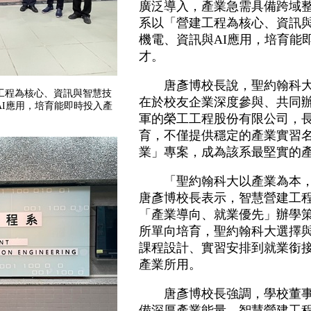
廣泛導入，產業急需具備跨域
系以「營建工程為核心、資訊
機電、資訊與AI應用，培育能
才。
唐彥博校長說，聖約翰科大
工程為核心、資訊與智慧技
在於校友企業深度參與、共同
I應用，培育能即時投入產
軍的榮工工程股份有限公司，
育，不僅提供穩定的產業實習
業」專案，成為該系最堅實的
「聖約翰科大以產業為本，
唐彥博校長表示，智慧營建工
「產業導向、就業優先」辦學
所單向培育，聖約翰科大選擇
課程設計、實習安排到就業銜
產業所用。
唐彥博校長強調，學校董事
備深厚產業能量，智慧營建工