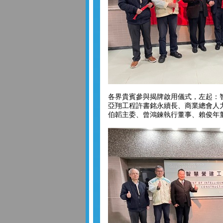
各界貴賓參與揭牌啟用儀式，左起：
亞翔工程許書銘永續長、商業總會人
伯韜主委、曾鴻鍊執行董事、賴俊年