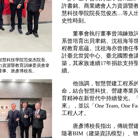
許書銘、商業總會人力資源暨
慧科技學院院長范俊杰…等人
史性時刻。
董事會執行董事曾鴻鍊致詞
系曾培育出貝聿銘、沈祖海等
程教育底蘊。沈祖海亦曾擔任
計臺北世貿中心、臺北國際會
智慧科技學院范俊杰院長、
築，其家族連續17年捐款支持
力資源暨教育訓練委員會韋
續。
董事、唐彥博校長。
他強調，智慧營建工程系的
命，結合智慧科技、營建專業與
育精神在新世代中持續發光。
來」，並以「One Team, One
工程人才。
唐彥博校長指出，傳統營建
隨著BIM（建築資訊模型）、