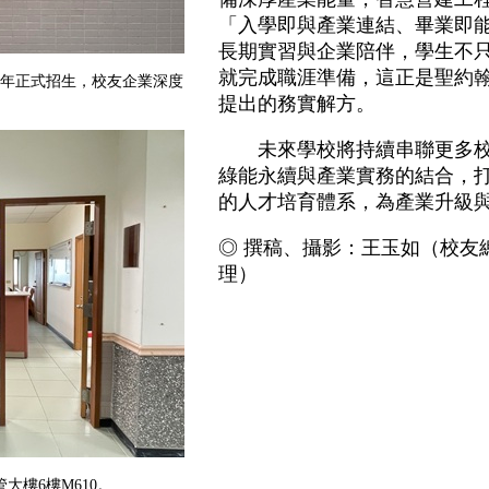
「入學即與產業連結、畢業即
長期實習與企業陪伴，學生不
就完成職涯準備，這正是聖約
5年正式招生，校友企業深度
提出的務實解方。
未來學校將持續串聯更多校
綠能永續與產業實務的結合，
的人才培育體系，為產業升級
◎ 撰稿、攝影：王玉如（校友
理）
大樓6樓M610。