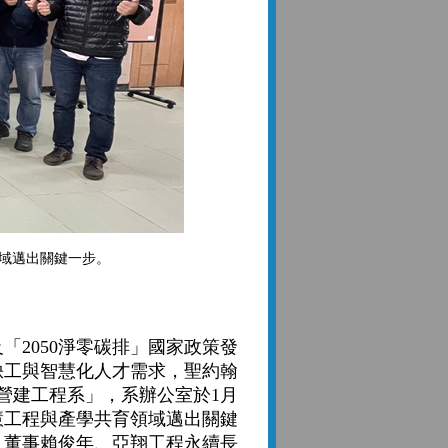
領域邁出關鍵一步。
2050淨零碳排」國家政策發
缺工與智慧化人才需求，聖約翰
慧營建工程系」，系辦公室於1月
慧工程與產學共育領域邁出關鍵
、董事賴俊年、亞翔工程永續長