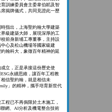
教育訓練委員會主委韋伯韜及智
出席揭牌儀式，共同見證此一歷
時指出，上海聖約翰大學建築
世界級建築大師，展現深厚的工
學校前身新埔工專董事，主持設
議中心及松山機場等國家級建
聖約翰科大，象徵百年精神的延
成立，正是承接這份歷史使
ESG永續思維，讓百年工程教
「相信聖約翰，就是相信未
 Family」的精神，攜手培育新世代
工程已不再侷限於土木施工，
物聯網、AI分析及機電整合技術