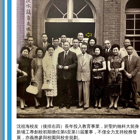
沈祖海校友（後排右四）長年投入教育事業，於聖約翰科大前身
新埔工專創校初期擔任第6至第11屆董事，不僅全力支持校務發
展，亦義務參與校園與校舍規劃。