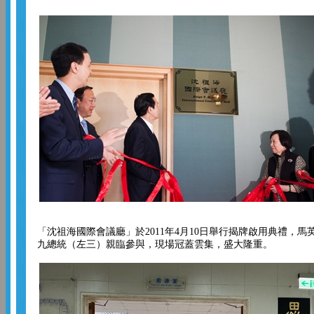
「沈祖海國際會議廳」於2011年4月10日舉行揭牌啟用典禮，馬
九總統（左三）親臨參與，現場冠蓋雲集，盛大隆重。