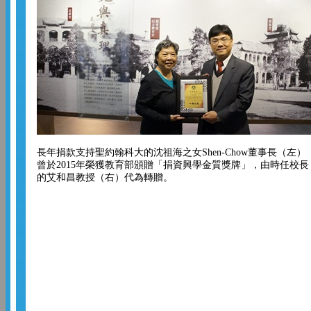
長年捐款支持聖約翰科大的沈祖海之女Shen-Chow董事長（左）
曾於2015年榮獲教育部頒贈「捐資興學金質獎牌」，由時任校長
的艾和昌教授（右）代為轉贈。