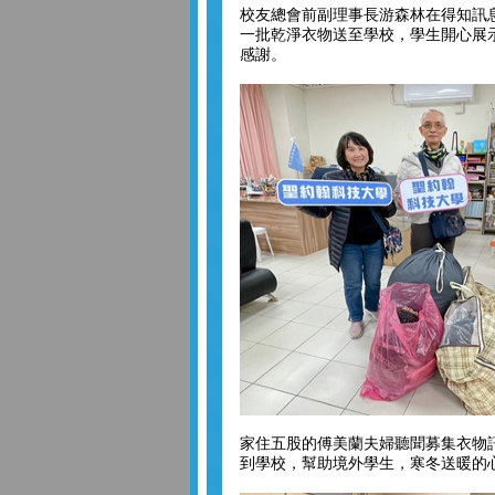
校友總會前副理事長游森林在得知訊
一批乾淨衣物送至學校，學生開心展
感謝。
家住五股的傅美蘭夫婦聽聞募集衣物
到學校，幫助境外學生，寒冬送暖的