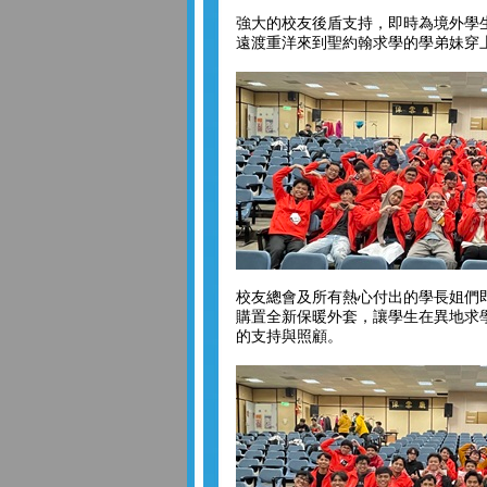
強大的校友後盾支持，即時為境外學
遠渡重洋來到聖約翰求學的學弟妹穿
校友總會及所有熱心付出的學長姐們
購置全新保暖外套，讓學生在異地求
的支持與照顧。