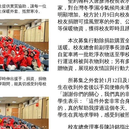
聖約翰科大唐彥博校長表示
生提供實質協助，讓每一位
家，對台灣冬季濕冷氣候尚未
上保暖外套、抵禦寒冷。
明顯增加。校方於1月9日向校
校友捐贈可擋風禦寒的外套、
等保暖物資，獲得校友即時且
本次募集行動除捐款購置全
送暖。校友總會前副理事長游
自駕車將一批乾淨衣物送至學
行運送棉被與衣物到校；另有
贈物資，展現校友情誼與行動
即時伸出援手，捐資、捐物
所募集之外套於1月12日及1
學期間，能真切感受到母校
生在收到外套後以手寫便條向
「謝謝你們的關心，我們真的
學生表示：「這件外套非常合
的，真的幫助我撐過這個冬天
學生在異地求學時，感受到被
校友總會理事長陳詩銘指出