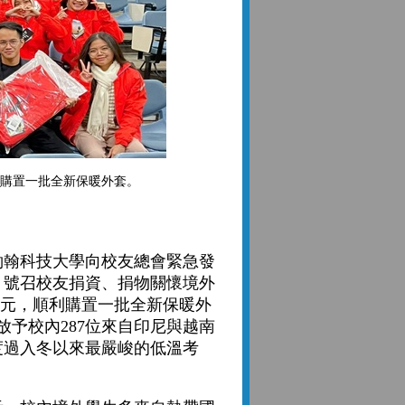
利購置一批全新保暖外套。
翰科技大學向校友總會緊急發
，號召校友捐資、捐物關懷境外
8萬元，順利購置一批全新保暖外
發放予校內287位來自印尼與越南
度過入冬以來最嚴峻的低溫考