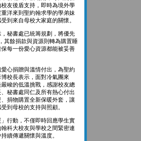
的校友後盾支持，即時為境外學
渡重洋來到聖約翰求學的學弟妹
感受到來自母校大家庭的關懷。
，秘書處已統籌規劃，將優先
求，其餘捐款與資源則轉為購置睡
確保每一份愛心資源都能被妥善
愛心捐贈與溫情付出，為聖約
彥博校長表示，面對冷氣團來
最嚴峻的低溫挑戰，感謝校友總
長、秘書處同仁及所有熱心付出
資、捐物購置全新保暖外套，讓
感受到母校的支持與照顧。
」行動，不僅即時回應學生實
約翰科大校友與學校之間緊密連
中持續傳遞關懷與溫度。