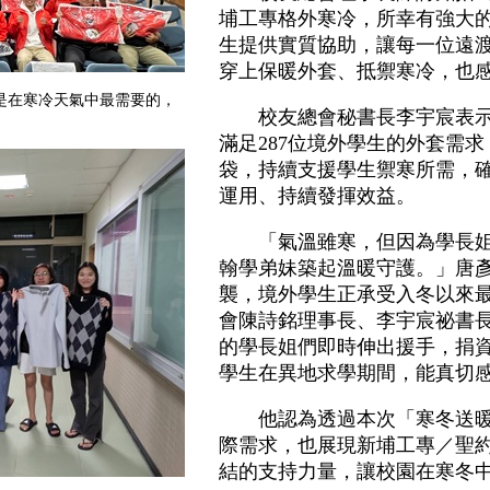
埔工專格外寒冷，所幸有強大
生提供實質協助，讓每一位遠
穿上保暖外套、抵禦寒冷，也
是在寒冷天氣中最需要的，
校友總會秘書長李宇宸表示
滿足287位境外學生的外套需
袋，持續支援學生禦寒所需，
運用、持續發揮效益。
「氣溫雖寒，但因為學長姐
翰學弟妹築起溫暖守護。」唐
襲，境外學生正承受入冬以來
會陳詩銘理事長、李宇宸祕書
的學長姐們即時伸出援手，捐
學生在異地求學期間，能真切
他認為透過本次「寒冬送暖
際需求，也展現新埔工專／聖
結的支持力量，讓校園在寒冬