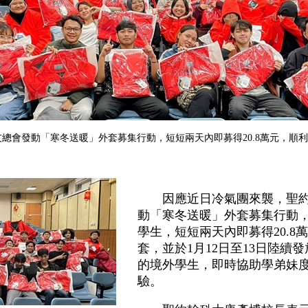
總會發動「寒冬送暖」外套募集行動，短短兩天內即募得20.8萬元，順
因應近日冷氣團來襲，聖約
動「寒冬送暖」外套募集行動
學生，短短兩天內即募得20.
套，並於1月12日至13日陸續
的境外學生，即時協助學弟妹
驗。