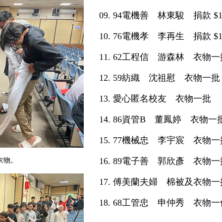
09. 94電機善 林東駿 捐款 $
10. 76電機孝 李再生 捐款 $
11. 62工程信 游森林 衣物
12. 59紡織 沈祖慰 衣物一
13. 愛心匿名校友 衣物一批
14. 86資管B 董鳳婷 衣物一
15. 77機械忠 李宇宸 衣物
16. 89電子善 郭欣彥 衣物
衣物。
17. 傅美蘭夫婦 棉被及衣物一
18. 68工管忠 申仲秀 衣物