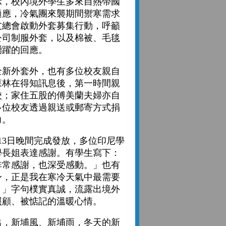
，校內境外學生多來自熱帶國
適應，冷氣團來襲期間禦寒需求
友總會啟動外套募集行動，呼籲
公司制服外套，以及棉被、毛毯
踴躍的回應。
新外套外，也有多位校友親自
森林在得知訊息後，第一時間親
校；家住五股的傅美蘭夫婦亦自
多位校友透過親送或郵寄方式捐
力。
3日晚間完成發放，多位印尼學
學長姐表達感謝。有學生寫下：
非常感謝，也深受感動。」也有
身，正是我在寒冷天氣中最需要
。」字句樸實真誠，流露出境外
照顧、被惦記的溫暖心情。
，新埔風、新埔雨，冬天的新