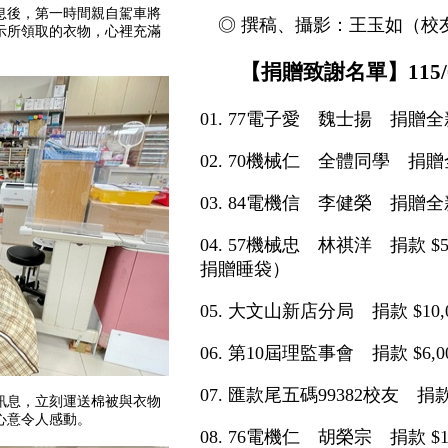
息後，第一時間親自駕車將
◎ 撰稿、攝影：王玉如（校
示所領取的衣物，心裡充滿
【捐贈致謝名單】115/01/0
01. 77電子愛 魏士揚 捐贈全新
02. 70機械仁 全體同學 捐贈
03. 84電機信 李健榮 捐贈全
04. 57機械忠 林祺洋 捐款 $
捐贈睡袋）
05. 大文山新店分局 捐款 $10
06. 第10屆理監事會 捐款 $6
07. 匯款尾五碼99382校友 捐
訊息，立刻運送棉被與衣物
心意令人感動。
08. 76電機仁 胡榮宗 捐款 $