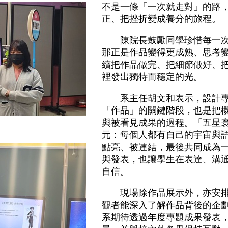
不是一條「一次就走對」的路
正、把挫折變成養分的旅程。
陳院長鼓勵同學珍惜每一次
那正是作品變得更成熟、思考
續把作品做完、把細節做好、
裡發出獨特而穩定的光。
系主任胡文和表示，設計專
「作品」的關鍵階段，也是把
與被看見成果的過程。「五星
。
元：每個人都有自己的宇宙與
點亮、被連結，最後共同成為
與發表，也讓學生在表達、溝
自信。
現場除作品展示外，亦安排
觀者能深入了解作品背後的企
系期待透過年度專題成果發表