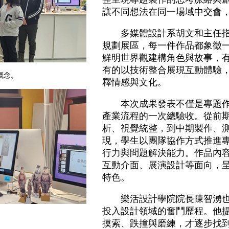
讓不同想法在同一場域中交會
多媒體設計系胡文和主任指
規劃展區，每一件作品都象徵
鮮明世界觀建構角色與故事，
有的以技術整合展現互動體驗
概念。
釋情感與文化。
本次成果發表不僅是專題作
產業流程的一次總驗收。從前
析、視覺統整，到中期製作、
現，學生以團隊協作方式推進
行力與問題解決能力。作品內
互動介面、展演設計等面向，
特色。
樂活設計學院院長陳智湧也
投入設計領域的奮鬥歷程。他
。
摸索、跌撞與磨練，才逐步找