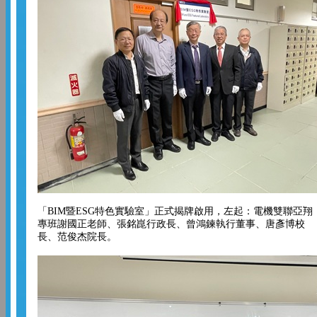
「BIM暨ESG特色實驗室」正式揭牌啟用，左起：電機雙聯亞翔
專班謝國正老師、張銘崑行政長、曾鴻鍊執行董事、唐彥博校
長、范俊杰院長。