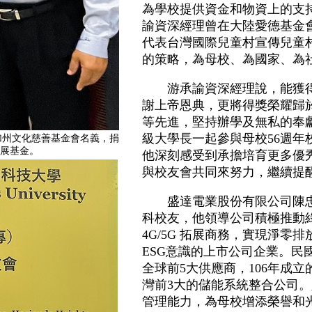
為學校提供資金和物資上的支
諭資深經理曾在大陸愛德基金
代表台灣國際兒童村宣傳兒童
的策略，為母校、為國家、為
游承諭資深經理說，能獲得
謝上帝恩典，更將得獎榮耀歸
等先進，堅持辦學及無私的奉獻
級大學長一起參與母校56週年
事長曾以加州文化慈善基金會名義，捐
發展基金。
他深刻感受到承擔培育更多優
與校友會共同來努力，繼續提
盛達電業股份有限公司陳忠廷
科校友，他領導公司積極推動
4G/5G 拓展商務，實現淨零
ESG意識的上市公司企業。民國8
全球前5大供應商，106年成立
灣前3大的儲能系統整合公司
管理能力，為母校增添榮譽和