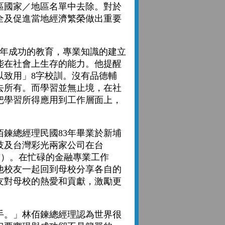
區國家／地區名單中去除。對於
全及促進當地經濟繁榮做出重要
年成功的教育，專業知識的建立
能在社會上生存的能力。他提醒
以致用」8字校訓。沒有品德輔
去所有。而學習並無止境，在社
把學習所得應用到工作層面上，
總經理民國83年畢業於新埔
技及台灣彩光兩家公司在台
市）。在忙碌的金融專業工作
他校友一起回到母校分享各自的
友對母校的熱愛和貢獻，激勵更
。
。」林佰鍊總經理認為世界很