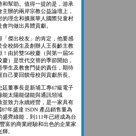
持和幫助。值得一提的是，游承
會主辦的兩岸宗教公益論壇上，
村的理念和擴展華人國際兒童村
社會均做出具體貢獻。
「傑出校友」的肯定，他要感
於全校師生及創辦人王長齡主教
！由於雙56校慶（與第一屆56
校慶）是世代交替的季節開始，
秀學生及教會門徒的責任，期待
醒自己要回饋母校與貢獻所長。
董事長是新埔工專67級電子
綠能太陽能儲能與通訊領域
排放並致力永續經營，是一家具有
7年盛達 ISDN 產品銷售量為
的盛齊綠能，到111年已經成為台
。豐富的商業經驗和出色的企業家
光輝。