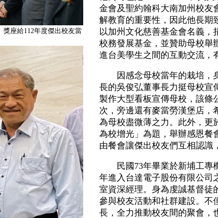
金會及聖約翰科大南加州校友
解教育的重要性，因此他長期致
以加州文化慈善基金會名義，
獎座給112年度傑出校友當
校務發展基金，並贊助母校舉
進台美學生之間的互動交流，
因感念母校當年的栽培，身
長的吳俊弘董事長力挺母校宣傳
製作大型看板宣傳母校，該條
次，旁邊還有麥當勞漢堡店，
為母校盡微薄之力。此外，更於
為校增光」為題，舉辦感恩餐
由餐會讓傑出校友們互相認識
民國73年畢業於新埔工專機
年進入台達電子股份有限公司
室資深經理。身為虔誠基督徒
參與校友活動和社群建設。不
長，全力推動校友間的聚會，