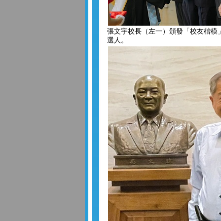
張文宇校長（左一）頒發「校友楷模」
選人。