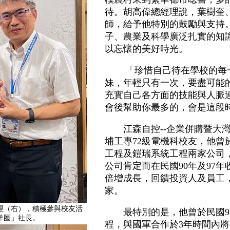
待。胡高偉總經理說，葉樹奎
師，給予他特別的鼓勵與支持
子、農業及科學廣泛扎實的知
以忘懷的美好時光。
「珍惜自己待在學校的每一
妹，年輕只有一次，要盡可能
充實自己各方面的技能與人脈
會後幫助你最多的，會是這段
江森自控--企業併購暨大灣
埔工專72級電機科校友，他曾於
工程及鎧瑞系統工程兩家公司
公司肯定而在民國90年及97
倍增成長，回饋投資人及員工
家。
理（右），積極參與校友活
最特別的是，他曾於民國98
羊圈」社長。
程，與國軍合作於3年時間內