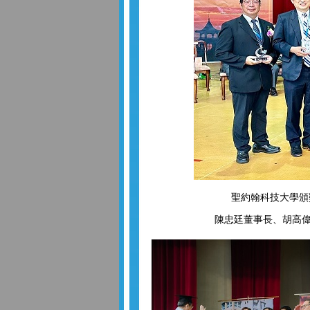
聖約翰科技大學頒
陳忠廷董事長、胡高