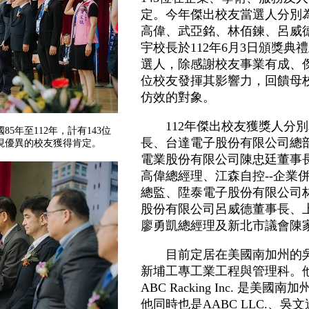
定。今年傑出校友當選人分別
高偉、武亞銘、林佰鍊、呂威
宇校長於112年6月3日頒獎
選人，除感謝校友事業有成、
位校友發揮其影響力，回饋母
仿效的對象。
112年傑出校友獲獎人分別為ABC
5年至112年，計有143位
長、台達電子股份有限公司總
現優異的校友獲得肯定。
電業股份有限公司陳忠廷董事
高偉總經理、江森自控--企業
總監、陞泰電子股份有限公司
股份有限公司呂威德董事長、
廖勇凱總經理及新北市議會陳
目前定居在美國南加州的吳俊
新埔工專工業工程與管理科。
ABC Racking Inc. 是
他同時也是AABC LLC.、