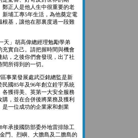
、鄭正人是他人生中很重要的老
。新埔工專5年生活，為他奠定電
識根基，讓他在那裏度過一段難
天」胡高偉總經理勉勵學弟
的充實自己。請把握時間與機會
連結，之後你們會發現，出了社
時間所得到的一切。
區事業發展處武亞銘總監是新
民國85年及96年創立銓宇系統
，各獲得美、英第一大安全服務
年收購，並在合併後將業務及獲利
，是一位成功的企業家和創業
年承接國防部委外地雷排除工
將金門、烈嶼、大膽島及二膽島的