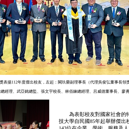
獎表揚112年度傑出校友，左起：闕玖榮副理事長（代理吳俊弘董事長領
偉總經理、武亞銘總監、張文宇校長、林佰鍊總經理、呂威德董事長、廖
為表彰校友對國家社會的特
技大學自民國85年起舉辦傑出
143位在企業、學術、服務及