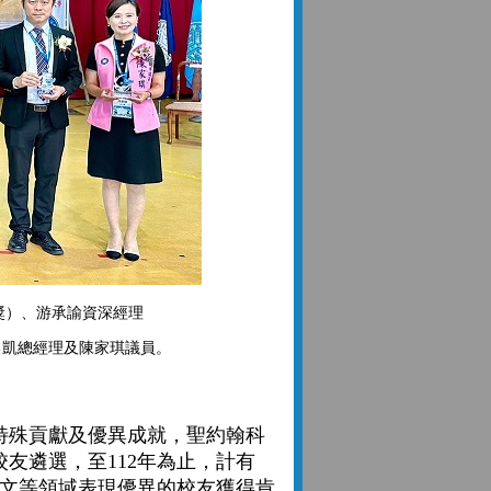
獎）、游承諭資深經理
勇凱總經理及陳家琪議員。
殊貢獻及優異成就，聖約翰科
校友遴選，至112年為止，計有
人文等領域表現優異的校友獲得肯