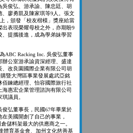
為吳俊弘、游承諭、陳忠廷、胡
德、廖勇凱及陳家琪等9人。張文
典禮上，頒發「校友楷模」獎座給當
傑出表現榮耀母校之外，亦期盼9
校、提攜後進，成為學弟妹學習
 Racking Inc. 吳俊弘董事
部辦公室游承諭資深經理、盛達
長、改良園國際企業有限公司胡
併購暨大灣區事業發展處武亞銘
林佰鍊總經理、怡容國際旅行社
上海惠宏企業管理諮詢有限公司
家琪議員。
弘董事長，民國67年畢業於
他在美國開創了自己的事業，
美國南加州倉儲料架最大的供應商之一。
吳文達體育基金會、加州文化慈善基