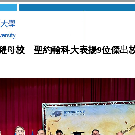
耀母校 聖約翰科大表揚9位傑出