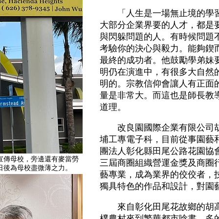
「人生是一場無止境的學習
大部分企業界要的人才，都是
與閃躲問題的人。有時候問題
考驗你的決心與毅力。能夠鍥
最終的成功者。他鼓勵學弟妹
明仍在演進中，有很多大自然
明的。宗教信仰會讓人有正面
量是非常大。而這也是師長教
道理。
改良園國際企業有限公司胡高
埔工專電子科，目前從事園藝
團法人彰化縣田尾公路花園協
宣傳母校，旁邊還有麥當勞
三屆商圈組織營運金獎及商圈
日後為母校盡微薄之力。
藝專業，成為業界的佼佼者，
獨具特色的作品和設計，對園
來自彰化田尾花故鄉的胡高
樸農村來到繁華都市唸書，多