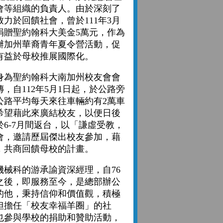
會等組織的負責人。由於深刻了
力於回饋社會，曾於111年3月
捐贈聖約翰科大美金5萬元，作為
辦加州華裔青年夏令營活動，促
有益於母校推展國際化。
為聖約翰科大南加州校友會會
，自112年5月1日起，於公路旁
公路平均每天來往車輛約有2萬車
希望藉此來廣結校友，以便日後
6-7月間返台，以「謙虛受教，
會，邀請歷屆傑出校友參加，藉
，共商回饋母校的計畫。
械科的游承諭資深經理，自76
之後，即服務至今，是總部辦公
的他，秉持信仰和價值觀，積極
但擔任「校友幸福羊圈」的社
也參與學校的捐助和贊助活動，