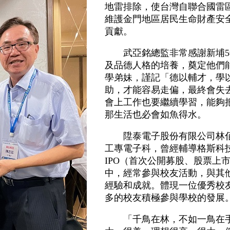
地雷排除，使台灣自聯合國雷
維護金門地區居民生命財產安
貢獻。
武亞銘總監非常感謝新埔5
及品德人格的培養，奠定他們
學弟妹，謹記「德以輔才，學
助，才能容易走偏，最終會失
會上工作也要繼續學習，能夠
那生活也必會如魚得水。
陞泰電子股份有限公司林佰鍊
工專電子科，曾經輔導格斯科
IPO（首次公開募股、股票上
中，經常參與校友活動，與其
經驗和成就。體現一位優秀校
多的校友積極參與學校的發展
「千鳥在林，不如一鳥在手