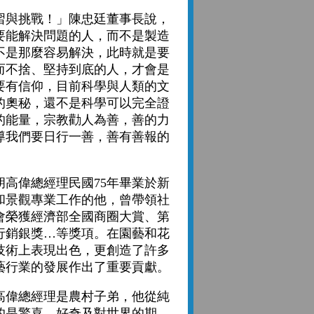
與挑戰！」陳忠廷董事長說，
要能解決問題的人，而不是製造
不是那麼容易解決，此時就是要
而不捨、堅持到底的人，才會是
要有信仰，目前科學與人類的文
的奧秘，還不是科學可以完全證
的能量，宗教勸人為善，善的力
導我們要日行一善，善有善報的
偉總經理民國75年畢業於新
和景觀專業工作的他，曾帶領社
會榮獲經濟部全國商圈大賞、第
行銷銀獎…等獎項。在園藝和花
技術上表現出色，更創造了許多
藝行業的發展作出了重要貢獻。
偉總經理是農村子弟，他從純
的是驚喜、好奇及對世界的期