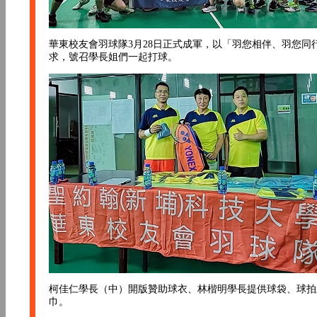
華東校友會羽球隊3月28日正式成軍，以「羽您相伴、羽您同
求，號召學長姐們一起打球。
柯佳仁學長（中）開版贊助球衣、林楷明學長提供球袋、球拍
巾。