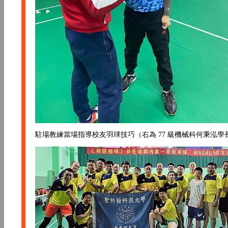
駐場教練當場指導校友羽球技巧（右為 77 級機械科何秉泓學