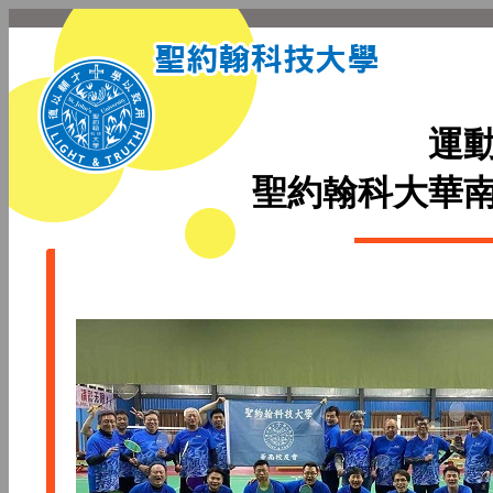
運
聖約翰科大華