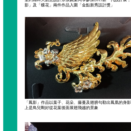
影」及「蝶花」兩件作品入圍「金點新秀設計獎」
「鳳影」作品以葉子、花朵、藤蔓及翅膀勾勒出鳳凰的身影
上是鳥兒剛好從花葉後面展翅飛越的景象