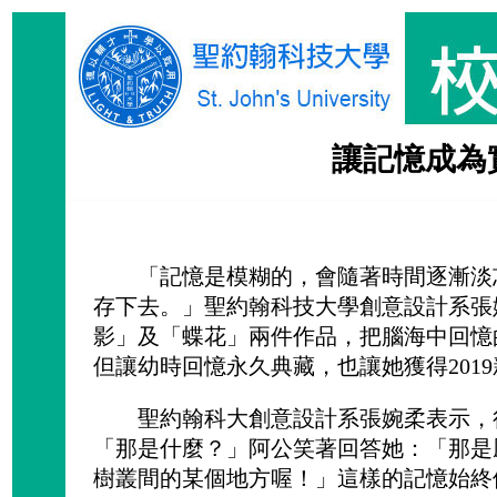
讓記憶成為
「記憶是模糊的，會隨著時間逐漸淡忘
存下去。」聖約翰科技大學創意設計系張
影」及「蝶花」兩件作品，把腦海中回憶
但讓幼時回憶永久典藏，也讓她獲得201
聖約翰科大創意設計系張婉柔表示，很
「那是什麼？」阿公笑著回答她：「那是
樹叢間的某個地方喔！」這樣的記憶始終