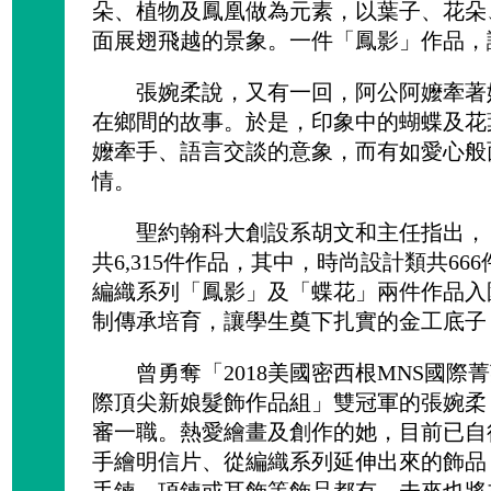
朵、植物及鳳凰做為元素，以葉子、花朵
面展翅飛越的景象。一件「鳳影」作品，
張婉柔說，又有一回，阿公阿嬤牽著她
在鄉間的故事。於是，印象中的蝴蝶及花
嬤牽手、語言交談的意象，而有如愛心般
情。
聖約翰科大創設系胡文和主任指出，「金
共6,315件作品，其中，時尚設計類共6
編織系列「鳳影」及「蝶花」兩件作品入
制傳承培育，讓學生奠下扎實的金工底子
曾勇奪「2018美國密西根MNS國際菁
際頂尖新娘髮飾作品組」雙冠軍的張婉柔
審一職。熱愛繪畫及創作的她，目前已自行
手繪明信片、從編織系列延伸出來的飾品