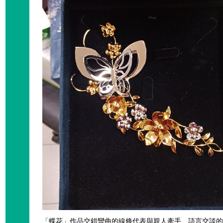
「蝶花」作品交錯彎曲的線條代表與親人牽手、語言交談的