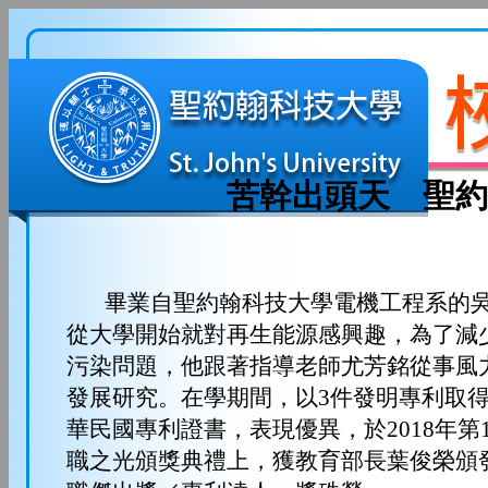
苦幹出頭天 聖約
畢業自聖約翰科技大學電機工程系的吳
從大學開始就對再生能源感興趣，為了減
污染問題，他跟著指導老師尤芳銘從事風
發展研究。在學期間，以3件發明專利取得
華民國專利證書，表現優異，於2018年第
職之光頒獎典禮上，獲教育部長葉俊榮頒