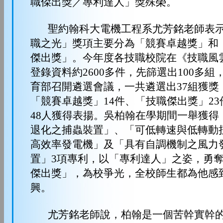
職傑出獎／專利達人」獎殊榮。
聖約翰科大電機工程系尤芳銘老師表示
職之光」獎項主要分為「競賽卓越獎」和
傑出獎」。今年度各技職校院在《技職風
登錄資料約2600多件，先篩選出100多組
育部召開遴選會議，一共遴選出37組獲獎
「競賽卓越獎」14件、「技職傑出獎」23
48人獲得表揚。吳柏翰在學期間一舉獲得
退化之捕蟲裝置」、「可低轉速與低轉動
高效率發電機」及「具有自調機制之風力
置」3項專利，以「專利達人」之姿，勇
傑出獎」，為校爭光，全校師生都為他感
興。
尤芳銘老師說，柏翰是一個苦幹實幹的