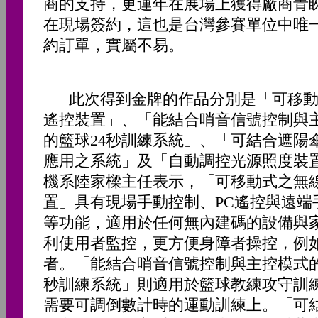
商的支持，更連年在展場上獲得廠商青
在現場簽約，這也是台灣參賽單位中唯
約訂單，實屬不易。
此次得到金牌的作品分別是「可移動
遙控裝置」、「能結合哨音信號控制與
的籃球24秒訓練系統」、「可結合遮陽
應用之系統」及「自動調控光源照度裝
機系陸家樑主任表示，「可移動式之無
置」具有現場手動控制、PC遙控與遠端
等功能，適用於任何無內建碼的設備與
利使用者監控，更方便身障者操控，例
者。「能結合哨音信號控制與主控模式的
秒訓練系統」則適用於籃球教練攻守訓
需要可調倒數計時的運動訓練上。「可