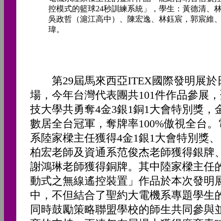
控模式的籃球24秒訓練系統」，學生：黃德清、
吳政哲（滬江高中）、陳宏逸、林鈺宸，郭宸維
瑋。
第29屆馬來西亞ITEX國際發明展於
場，今年台灣代表團共101件作品參展
技大學共勇奪4金3銀1銅1大會特別獎，
數居全台冠軍，奪牌率100%傲視全台
系陸家樑主任獲得4金1銀1大會特別獎
柏宏老師及資通系范俊杰老師獲得銀牌
謝鴻琳老師獲得銅牌。其中陸家樑主任
動式之無線遙控裝置」作品於本次發明
中，不但結合了聖約大電機系專題學生
同時鼓勵策略聯盟學校的師生共同參與