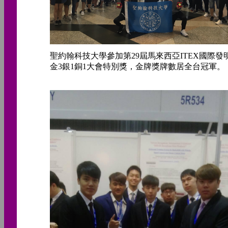
聖約翰科技大學參加第29屆馬來西亞ITEX國際發
金3銀1銅1大會特別獎，金牌獎牌數居全台冠軍。