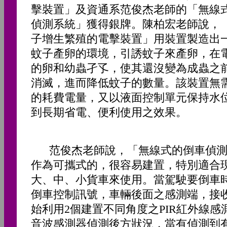
擊裝置」及資通系范俊杰老師的「無線
偵測系統」獲得銀牌。陳柏宏老師說，
子增生繁殖的電擊裝置」用裝置製造出
蚊子產卵的環境，引誘蚊子來產卵，在
的卵和幼蟲孑孓，使其還沒變為成蟲之
消滅，進而降低蚊子的數量。該裝置無
的耗費電量，又以液面控制單元保持水
到長期省電、便利使用之效果。
范俊杰老師說，「無線式的倒車偵測
作為可攜式的，很容易建置，特別適合
大、中、小貨車來使用。當駕駛要倒車
倒車控制訊號，車輛後面之感測端，接
始利用2個建置不同角度之PIR紅外線感
音波感測器偵測後方狀況，當有偵測到