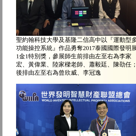
聖約翰科技大學及基隆二信高中以『運動型
功能操控系統』作品勇奪2017泰國國際發明
1金1特別獎，參展師生前排由左至右為李家
宏、黃偉業、陸家樑老師、蕭毅廷、陳劭任
後排由左至右為曾欣威、李冠逸