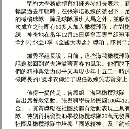
聖約大學務處體育組鍾秀琴組長表示，新埔海
暢談過去年輕時，在張宗培教練的號召下，
的橄欖球隊，除足球隊原班人馬之外，並吸收
次成立之時即有60多人加入橄欖球隊，在對
練，神奇地在當年12月25日勇奪五專甲組冠
拿到2冠3亞1季《全國大專盃》獎項，隊員
鍾秀琴組長說，目前，這些海鷗橄欖球隊的
話題都回到過去洋溢著青春的風采。他們脫
們的精神與活力似乎又再現少年十五二十時
徵隊長的1號球衣傳給了現任教練吳志賢穿上
值得一提的是，曾籌組「海鷗橄欖球隊」，
自出席餐敘活動。張譽興學長於民國100年12
金」，實質獎勵在社團及體育活動表現上具
隊，特別再捐資贊助學校橄欖球隊20萬元發
社團及橄欖球隊中培養「團隊精神」及「約