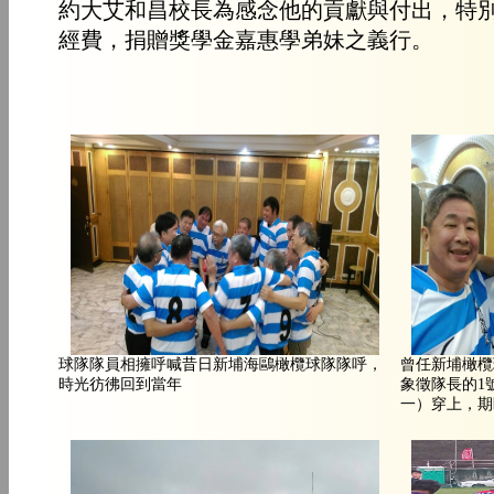
約大艾和昌校長為感念他的貢獻與付出，特
經費，捐贈獎學金嘉惠學弟妹之義行。
球隊隊員相擁呼喊昔日新埔海鷗橄欖球隊隊呼，
曾任新埔橄欖
時光彷彿回到當年
象徵隊長的1
一）穿上，期