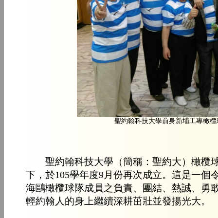
聖約翰科技大學前身新埔工專橄欖
聖約翰科技大學（簡稱：聖約大）橄欖球
下，於105學年度9月份再次成立。這是一
海鷗橄欖球隊成員之負責、團結、熱誠、勇
輕約翰人的身上繼續深耕茁壯並發揚光大。