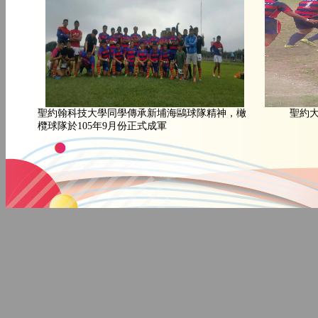
聖約翰科技大學同學傳承新埔海鷗球隊精神，橄
聖約
欖球隊於105年9月份正式成軍