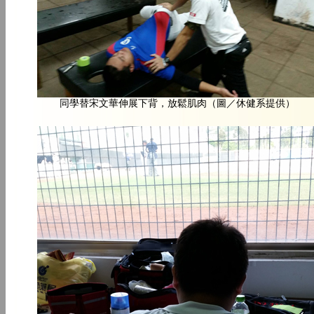
同學替宋文華伸展下背，放鬆肌肉（圖／休健系提供）