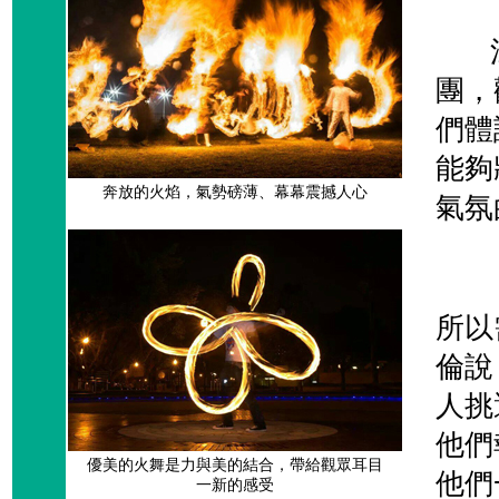
江宏
團，
們體
能夠
奔放的火焰，氣勢磅薄、幕幕震撼人心
氣氛
「我
所以
倫說
人挑
他們
優美的火舞是力與美的結合，帶給觀眾耳目
他們
一新的感受