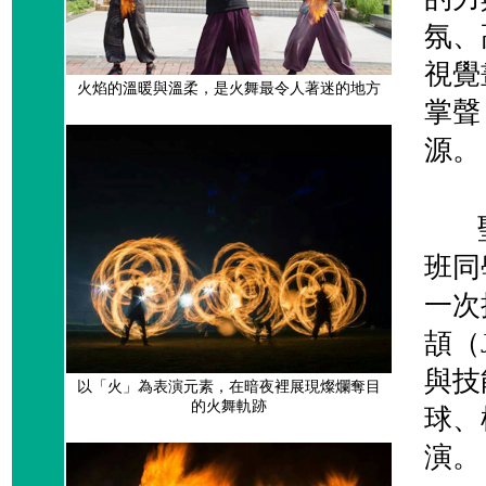
氛、
視覺
火焰的溫暖與溫柔，是火舞最令人著迷的地方
掌聲
源。
聖約
班同
一次
頡（
與技
以「火」為表演元素，在暗夜裡展現燦爛奪目
的火舞軌跡
球、
演。