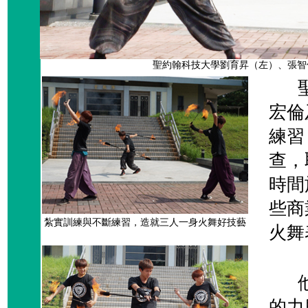
聖約翰科技大學劉育昇（左）、張智
聖約
宏倫
練習
查，
時間
些商
紮實訓練與不斷練習，造就三人一身火舞好技藝
火舞
他們
的力